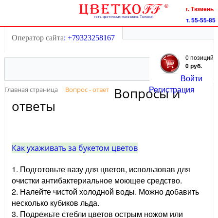
Тюмень
г. Тюмень
55-55-85
т. 55-55-85
+7(3452)
55-55-85
+7(3452)
Оператор сайта
: +79323258167
0 позиций
0 руб.
Войти
Регистрация
Вопросы и
Главная страница
Вопрос - ответ
ответы
Как ухаживать за букетом цветов
1. Подготовьте вазу для цветов, использовав для
очистки антибактериальное моющее средство.
2. Налейте чистой холодной воды. Можно добавить
несколько кубиков льда.
3. Подрежьте стебли цветов острым ножом или