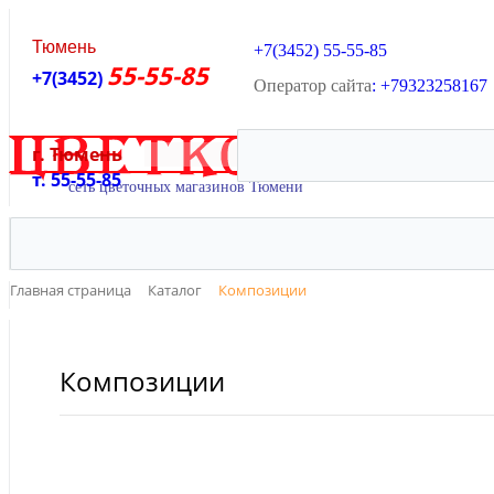
Тюмень
+7(3452)
55-55-85
55-55-85
+7(3452)
Оператор сайта
: +79323258167
г. Тюмень
ОНЛАЙН В
т. 55-55-85
Главная страница
Каталог
Композиции
Композиции