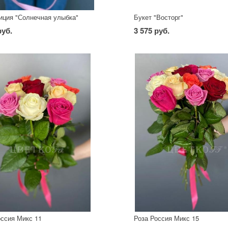
иция "Солнечная улыбка"
Букет "Восторг"
руб.
3 575 руб.
оссия Микс 11
Роза Россия Микс 15