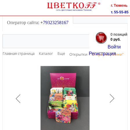
Тюмень
г. Тюмень
55-55-85
т. 55-55-85
+7(3452)
55-55-85
+7(3452)
Оператор сайта
: +79323258167
0 позиций
0 руб.
Войти
Регистрация
Главная страница
Каталог
Еще
Открытки
Открытка "Мини"