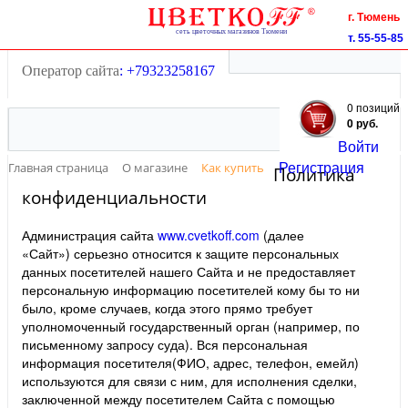
Тюмень
г. Тюмень
55-55-85
т. 55-55-85
+7(3452)
55-55-85
+7(3452)
Оператор сайта
: +79323258167
0 позиций
0 руб.
Войти
Регистрация
Главная страница
О магазине
Как купить
Политика
конфиденциальности
Администрация сайта
www.cvetkoff.com
(далее
«Сайт») серьезно относится к защите персональных
данных посетителей нашего Сайта и не предоставляет
персональную информацию посетителей кому бы то ни
было, кроме случаев, когда этого прямо требует
уполномоченный государственный орган (например, по
письменному запросу суда). Вся персональная
информация посетителя(ФИО, адрес, телефон, емейл)
используются для связи с ним, для исполнения сделки,
заключенной между посетителем Сайта с помощью